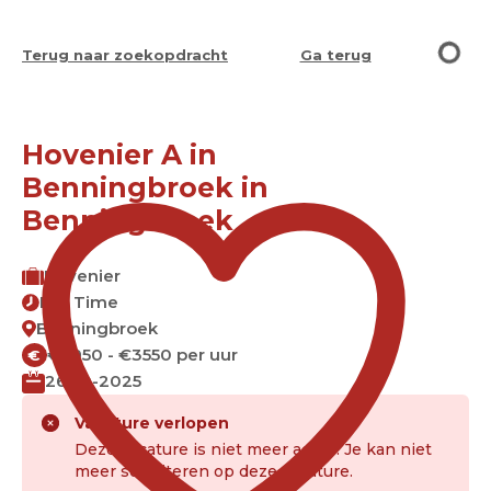
Terug naar zoekopdracht
Ga terug
Hovenier A in
Benningbroek in
Benningbroek
Hovenier
Full Time
Benningbroek
€2950 - €3550 per uur
€
26-10-2025
Vacature verlopen
Deze vacature is niet meer actief. Je kan niet
meer solliciteren op deze vacature.