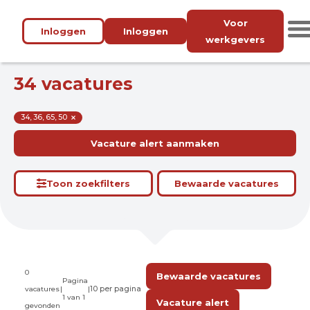
Voor
Inloggen
Inloggen
werkgevers
34 vacatures
34, 36, 65, 50
Vacature alert aanmaken
Toon zoekfilters
Bewaarde vacatures
0
Bewaarde vacatures
Pagina
vacatures
|
|
1 van 1
Vacature alert
gevonden