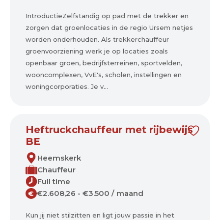
IntroductieZelfstandig op pad met de trekker en
zorgen dat groenlocaties in de regio Ursem netjes
worden onderhouden. Als trekkerchauffeur
groenvoorziening werk je op locaties zoals
openbaar groen, bedrijfsterreinen, sportvelden,
wooncomplexen, VvE's, scholen, instellingen en
woningcorporaties. Je v...
Heftruckchauffeur met rijbewijs
BE
Heemskerk
Chauffeur
Full time
€2.608,26 - €3.500 / maand
€
Kun jij niet stilzitten en ligt jouw passie in het